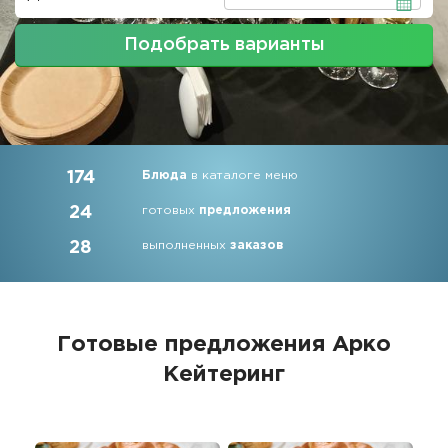
Подобрать варианты
174
Блюда
в каталоге меню
24
готовых
предложения
28
выполненных
заказов
Готовые предложения
Арко
Кейтеринг