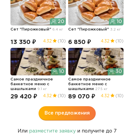
20
10
Сет "Пирожковый"
6.4 кг
Сет "Пирожковый"
3.2 кг
Сам
бан
ша
13 350 ₽
6 850 ₽
4.32
(10)
4.32
(10)
60
10
30
Самое праздничное
Самое праздничное
банкетное меню с
банкетное меню с
Сам
шашлыками
9.1 кг
шашлыками
27.5 кг
бан
ша
29 420 ₽
89 070 ₽
4.32
(10)
4.32
(10)
45
Все предложения
Или
разместите заявку
и получите до 7