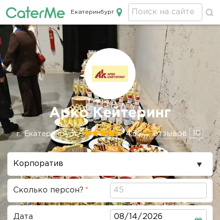
Екатеринбург
Кейтеринг в Екатеринбурге
Строка
Арко Кейтеринг
навигации
10
4.32
отзывов
г. Екатеринбург
Повод
проведения
Сколько персон?
Дата
Дата