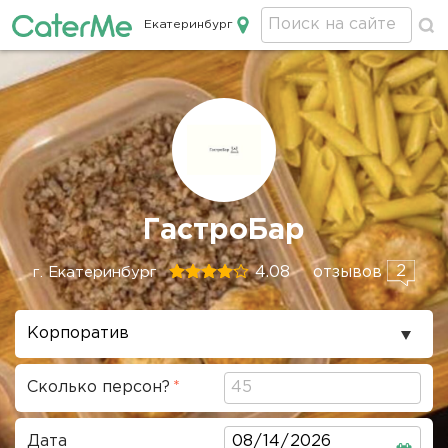
Екатеринбург
Кейтеринг в Екатеринбурге
Строка
ГастроБар
навигации
2
4.08
отзывов
г. Екатеринбург
Повод
проведения
Сколько персон?
Дата
Дата