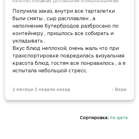
Качество блюд
4.00
Доставка
1.00
Коммуникация
5.00
Получила заказ, внутри все тарталетки
были смяты , сыр расплавлен , а
наполнение бутербродов разбросано по
контейнеру , пришлось все собирать и
укладывать .
Вкус блюд неплохой, очень жаль что при
транспортировке повредилась визуальная
красота блюд, гостям все понравилось , а я
испытала небольшой стресс.
2 месяца 2 недели назад
-
Вера
Сортировка:
по дате