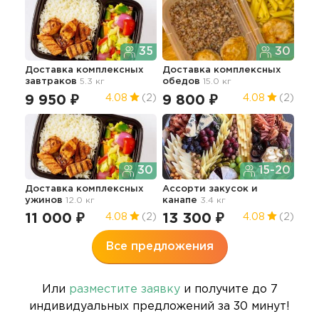
35
30
Доставка комплексных
Доставка комплексных
Асс
завтраков
5.3 кг
обедов
15.0 кг
кан
9 950 ₽
9 800 ₽
22
4.08
(2)
4.08
(2)
30
15-20
Доставка комплексных
Ассорти закусок и
Асс
ужинов
12.0 кг
канапе
3.4 кг
кан
11 000 ₽
13 300 ₽
19
4.08
(2)
4.08
(2)
Все предложения
Или
разместите заявку
и получите до 7
индивидуальных предложений за 30 минут!