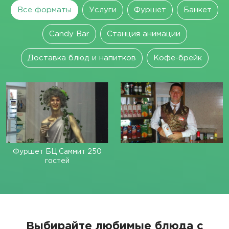
Все форматы
Услуги
Фуршет
Банкет
Candy Bar
Станция анимации
Доставка блюд и напитков
Кофе-брейк
Фуршет БЦ Саммит 250
гостей
Выбирайте любимые блюда с