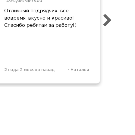
Коммуникация
5.00
Коммун
Отличный подрядчик, все
Все пр
вовремя, вкусно и красиво!
красив
Спасибо ребятам за работу!)
2 года 2 месяца назад
-
Наталья
2 года 