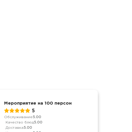
Мероприятие на 100 персон
Барбек
5
Обслуживание
5.00
Обслуж
Качество блюд
5.00
Качест
Доставка
5.00
Достав