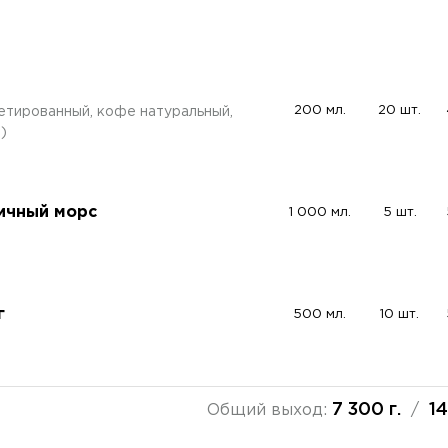
200 мл.
20 шт.
етированный, кофе натуральный,
)
ичный морс
1 000 мл.
5 шт.
г
500 мл.
10 шт.
7 300 г.
14
Общий выход:
/