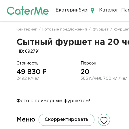
Екатеринбург
Каталог
Па
Кейтеринг в Екатеринбурге
Кейтеринг
/
Готовые предложения
/
Фуршет
/
Фуршет
Строка
навигации
Сытный фуршет на 20 че
ID: 692791
Стоимость
Персон
49 830 ₽
20
2492 ₽/чел
365 г./чел. 700 мл./чел.
Фото с примерным фуршетом!
Меню
Скорректировать