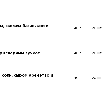
м, свежим базиликом и
40 г.
20 шт.
армеладным лучком
40 г.
20 шт.
 соли, сыром Креметто и
40 г.
20 шт.