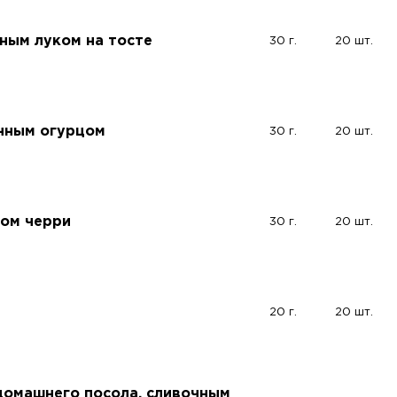
ным луком на тосте
30 г.
20 шт.
анным огурцом
30 г.
20 шт.
том черри
30 г.
20 шт.
м
20 г.
20 шт.
домашнего посола, сливочным