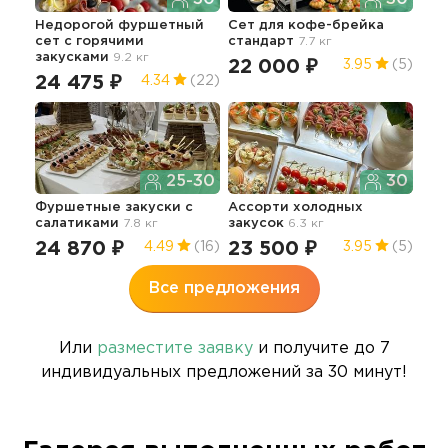
Недорогой фуршетный
Сет для кофе-брейка
Бру
сет с горячими
стандарт
7.7 кг
закусками
9.2 кг
22 000 ₽
14
3.95
(5)
24 475 ₽
4.34
(22)
25-30
30
Сам
Фуршетные закуски с
Ассорти холодных
бан
салатиками
7.8 кг
закусок
6.3 кг
ша
24 870 ₽
23 500 ₽
89
4.49
(16)
3.95
(5)
Все предложения
Или
разместите заявку
и получите до 7
индивидуальных предложений за 30 минут!