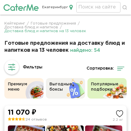
Екатеринбург
Кейтеринг в Екатеринбурге
Кейтеринг
/
Готовые предложения
/
Строка
Доставка блюд и напитков
/
Доставка блюд и напитков на 13 человек
навигации
Готовые предложения на доставку блюд и
напитков на 13 человек
найдено: 54
Сортировка:
Премиум
Выгодные
Популярные
меню
боксы
подборки
11 070 ₽
24 отзывов
2.2 кг