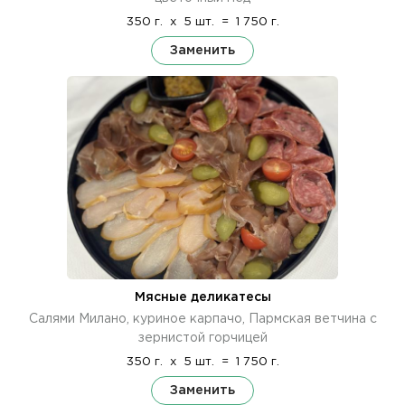
350 г.
x
5 шт.
=
1 750 г.
Заменить
Мясные деликатесы
Салями Милано, куриное карпачо, Пармская ветчина с
зернистой горчицей
350 г.
x
5 шт.
=
1 750 г.
Заменить