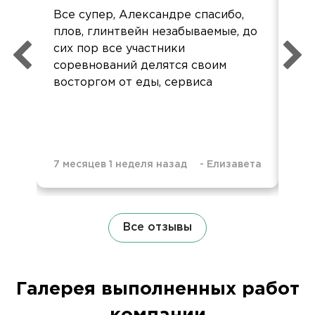
Все супер, Александре спасибо,
Все
плов, глинтвейн незабываемые, до
Не
сих пор все участники
пе
соревнований делятся своим
восторгом от еды, сервиса
7 месяцев 1 неделя назад
-
Елизавета
1 г
Все отзывы
Галерея выполненных работ