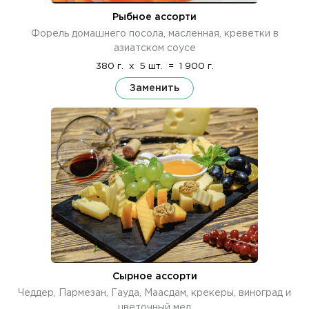
Рыбное ассорти
Форель домашнего посола, масленная, креветки в
азиатском соусе
380 г.
x
5 шт.
=
1 900 г.
Заменить
Сырное ассорти
Чеддер, Пармезан, Гауда, Маасдам, крекеры, виноград и
цветочный мед