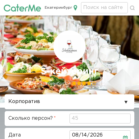
Екатеринбург
Кейтеринг в Екатеринбурге
Строка
S-кейтеринг
навигации
4.21
г. Екатеринбург
Повод
проведения
Сколько персон?
Дата
Дата