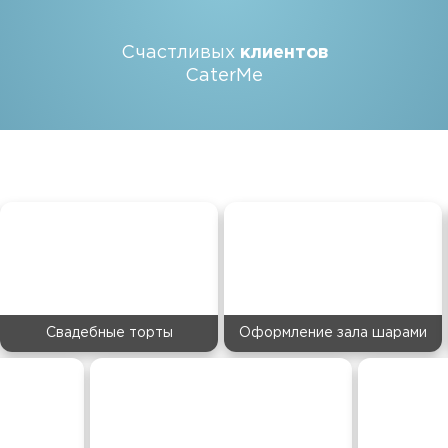
Счастливых
клиентов
CaterMe
Свадебные торты
Оформление зала шарами