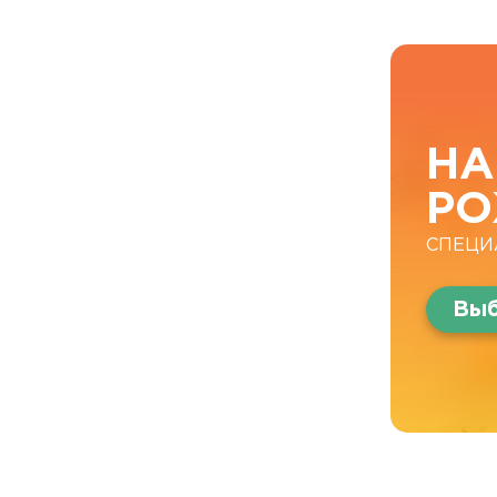
НА
РО
СПЕЦИ
Выб