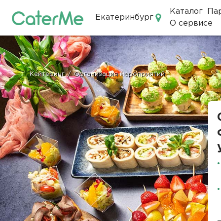
Каталог
Па
Екатеринбург
О сервисе
Кейтеринг в Екатеринбурге
Кейтеринг
/
Организация мероприятий
Строка
навигации