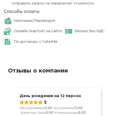
отправить запрос на перерасчет стоимости.
Способы оплаты
Наличные/Переводом
Онлайн (картой) на сайте
Безнал без НДС
По договору с CaterMe
Отзывы о компании
День рождения на 12 персон
Дос
5
Обслуживание
5.00
Ассортимент
5.00
Обс
Качество блюд
5.00
Коммуникация
5.00
Дос