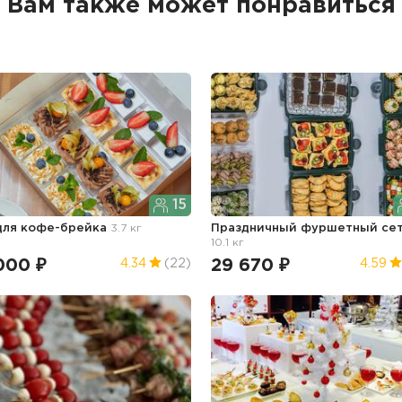
Вам также может понравиться
15
для кофе-брейка
3.7 кг
Праздничный фуршетный се
10.1 кг
000 ₽
29 670 ₽
4.34
(22)
4.59