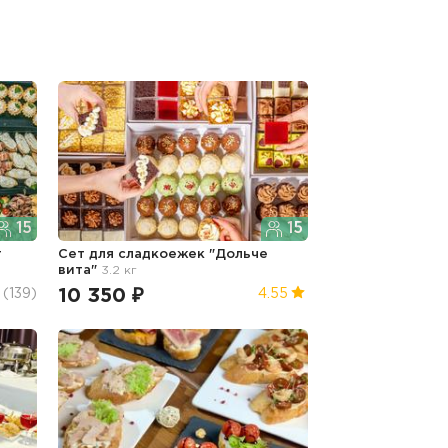
15
15
т
Сет для сладкоежек "Дольче
вита"
3.2 кг
10 350 ₽
(139)
4.55