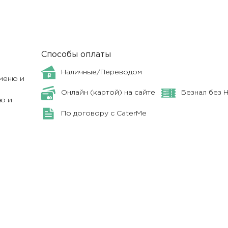
Способы оплаты
Наличные/Переводом
меню и
Онлайн (картой) на сайте
Безнал без 
ю и
По договору с CaterMe