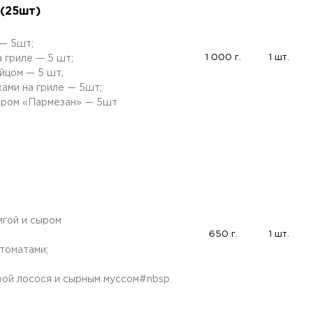
 (25шт)
 — 5шт;
1 000 г.
1 шт.
 гриле — 5 шт;
йцом — 5 шт;
ами на гриле — 5шт;
ыром «Пармезан» — 5шт
мгой и сыром
650 г.
1 шт.
томатами;
рой лосося и сырным муссом#nbsp.