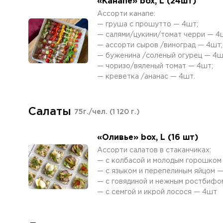
«Канапе» box, L (24шт)
Ассорти канапе:
— груша с прошутто — 4шт;
— салями/цукини/томат черри — 4
— ассорти сыров /виноград — 4шт;
— буженина /соленый огурец — 4ш
— чоризо/вяленый томат — 4шт;
— креветка /ананас — 4шт.
Салаты
75г./чел.
(1 120 г.)
«Оливье» box, L (16 шт)
Ассорти салатов в стаканчиках:
— с колбасой и молодым горошком
— с языком и перепелиным яйцом —
— с говядиной и нежным ростбифо
— с семгой и икрой лосося — 4шт