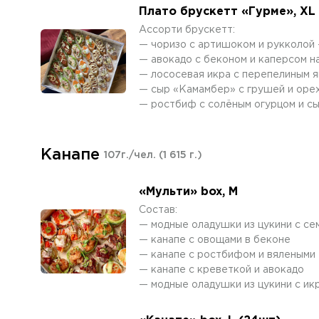
Плато брускетт «Гурме», XL
Ассорти брускетт:
— чоризо с артишоком и рукколой
— авокадо с беконом и каперсом на
— лососевая икра с перепелиным я
— сыр «Камамбер» с грушей и орех
— ростбиф с солёным огурцом и с
Канапе
107г./чел.
(1 615 г.)
«Мульти» box, М
Состав:
— модные оладушки из цукини с се
— канапе с овощами в беконе
— канапе с ростбифом и вялеными 
— канапе с креветкой и авокадо
— модные оладушки из цукини с ик