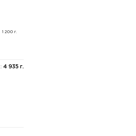
1 200 г.
4 935 г.
х: