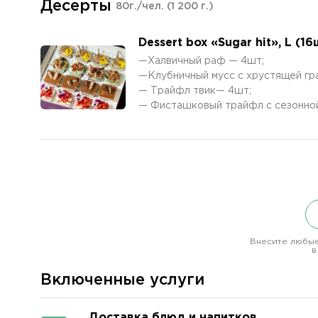
Десерты
80г./чел.
(1 200 г.)
Dessert box «Sugar hit», L (16
—Халвичный раф — 4шт;
—Клубничный мусс с хрустящей гр
— Трайфл твик— 4шт;
— Фисташковый трайфл с сезонной
Внесите любые
в
Включенные услуги
Доставка блюд и напитков