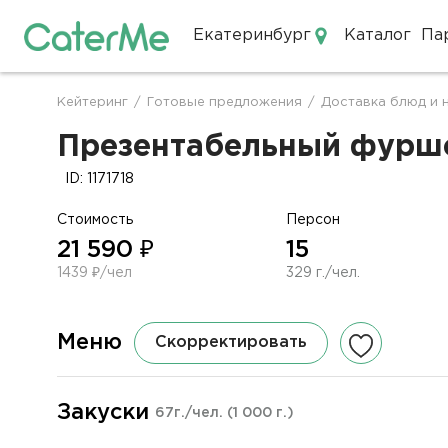
Екатеринбург
Каталог
Па
Кейтеринг в Екатеринбурге
Кейтеринг
/
Готовые предложения
/
Доставка блюд и 
Строка
навигации
Презентабельный фуршет
ID: 1171718
Стоимость
Персон
21 590 ₽
15
1439 ₽/чел
329 г./чел.
Меню
Скорректировать
Закуски
67г./чел.
(1 000 г.)