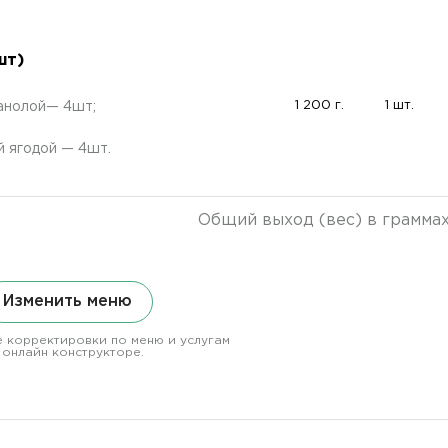
шт)
1 200 г.
1 шт.
анолой— 4шт;
 ягодой — 4шт.
Общий выход (вес) в грамма
Изменить меню
 корректировки по меню и услугам
 онлайн конструкторе.