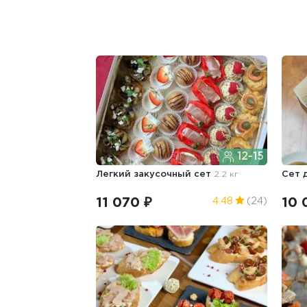
12-15
Легкий закусочный сет
2.2 кг
Сет 
11 070 ₽
10 
4.48
(24)