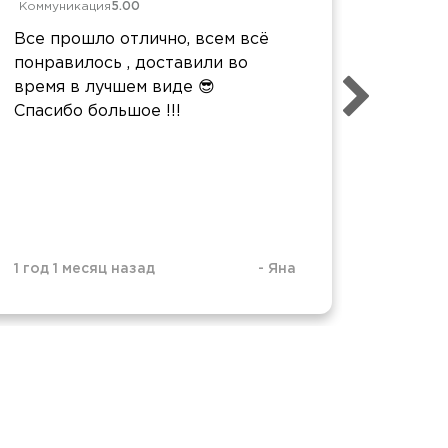
Коммуникация
5.00
Коммун
Все прошло отлично, всем всё
Спасиб
понравилось , доставили во
Родны
время в лучшем виде 😎
обращ
Спасибо большое !!!
1 год 5
1 год 1 месяц назад
-
Яна