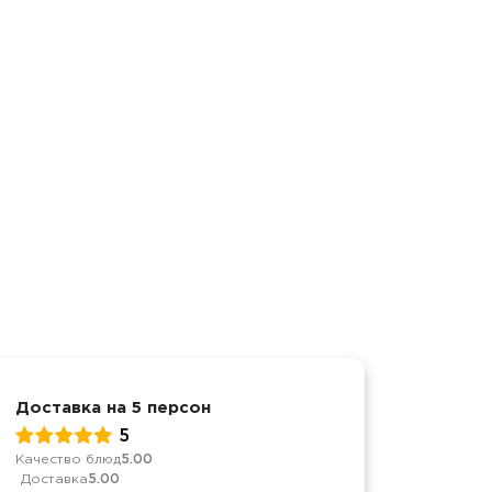
Доставка на 5 персон
День р
5
Качество блюд
5.00
Качеств
Доставка
5.00
Достав