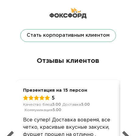
Стать корпоративным клиентом
Отзывы клиентов
Презентация на 15 персон
Ден
5
Качество блюд
5.00
Доставка
5.00
Кач
Коммуникация
5.00
Ком
Все супер! Доставка вовремя, все
Все
четко, красивые вкусные закуски,
Все
фуршет прошел на отлично .
акк