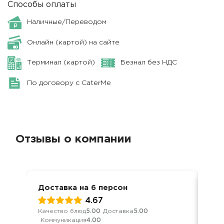
Способы оплаты
Наличные/Переводом
Онлайн (картой) на сайте
Терминал (картой)
Безнал без НДС
По договору с CaterMe
Отзывы о компании
Доставка на 6 персон
Кор
4.67
Качество блюд
5.00
Доставка
5.00
Кач
Коммуникация
4.00
Ком