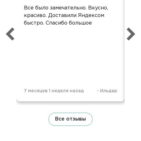
Все было замечательно. Вкусно,
Спа
красиво. Доставили Яндексом
ши
быстро. Спасибо большое
оче
7 месяцев 1 неделя назад
-
Ильдар
1 г
Все отзывы