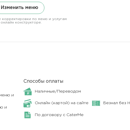
Изменить меню
 корректировки по меню и услугам
 онлайн конструкторе.
Способы оплаты
Наличные/Переводом
меню и
Онлайн (картой) на сайте
Безнал без 
ю и
По договору с CaterMe