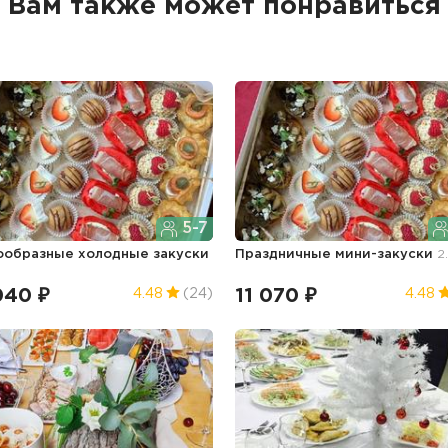
Вам также может понравиться
5-7
ообразные холодные закуски
Праздничные мини-закуски
2
040 ₽
11 070 ₽
4.48
(24)
4.48