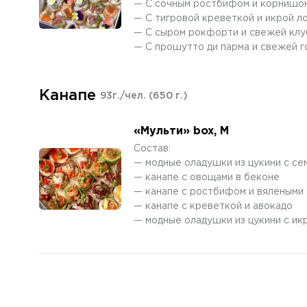
— С сочным ростбифом и корнишо
— С тигровой креветкой и икрой л
— С сыром рокфорти и свежей кл
— С прошутто ди парма и свежей 
Канапе
93г./чел.
(650 г.)
«Мульти» box, М
Состав:
— модные оладушки из цукини с се
— канапе с овощами в беконе
— канапе с ростбифом и вялеными 
— канапе с креветкой и авокадо
— модные оладушки из цукини с ик