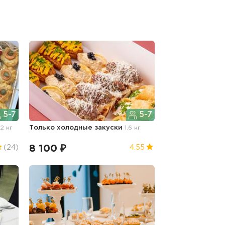
5-7
5-7
.2 кг
Только холодные закуски
1.6 кг
8 100 ₽
(24)
4.55