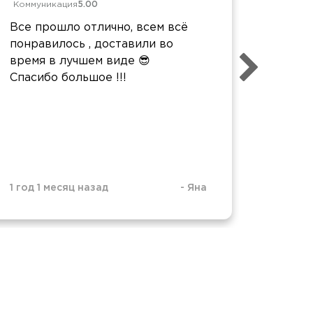
Коммуникация
5.00
Коммун
Все прошло отлично, всем всё
Спасиб
понравилось , доставили во
Родны
время в лучшем виде 😎
обращ
Спасибо большое !!!
1 год 5
1 год 1 месяц назад
-
Яна