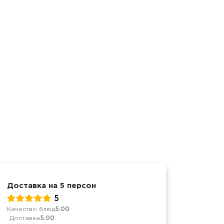
Доставка на 5 персон
День р
5
Качество блюд
5.00
Качеств
Доставка
5.00
Достав