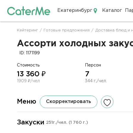
Екатеринбург
Каталог
Па
Кейтеринг в Екатеринбурге
Кейтеринг
/
Готовые предложения
/
Доставка блюд и 
Строка
навигации
Ассорти холодных закус
ID: 1171199
Стоимость
Персон
13 360 ₽
7
1909 ₽/чел
344 г./чел.
Меню
Скорректировать
Закуски
251г./чел.
(1 760 г.)