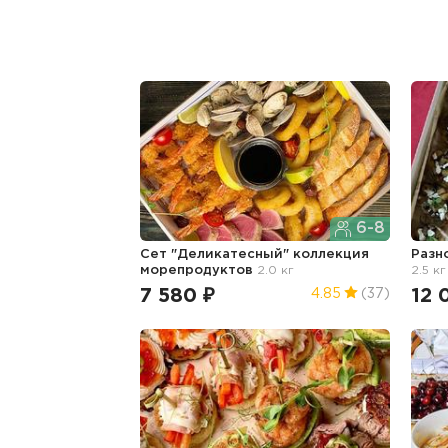
6-8
Сет "Деликатесный" коллекция
Разн
морепродуктов
2.0 кг
2.5 кг
7 580 ₽
12 
4.85
(37)