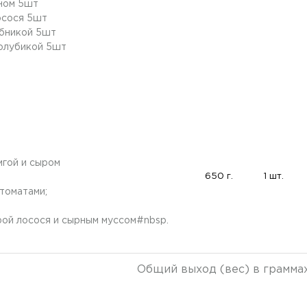
ном 5шт
осося 5шт
убникой 5шт
голубикой 5шт
мгой и сыром
650 г.
1 шт.
томатами;
рой лосося и сырным муссом#nbsp.
Общий выход (вес) в грамма