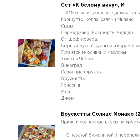
Сет «К белому вину», М
—#Мясные изысканные деликатес
прошутто, коппа, салями Милано
Cыры
Пармеджано, Рокфорти, Чеддер
От шеф-повара:
Сырный мусс с курагой и карамели
Гигантские оливки и маслины
Томаты Черри
Виноград
Сезонные фрукты
Брускетты
Гриссини
Мед
Джем
Брускетты Солнце Монако (2
Яркие и солнечные вкусы на хруст
— С нежной бужениной и перепели