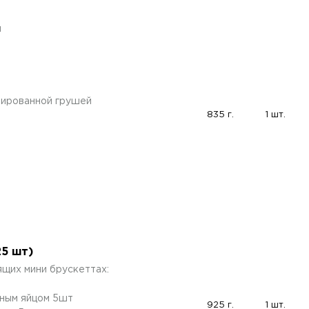
ы
зированной грушей
835 г.
1 шт.
5 шт)
ящих мини брускеттах:
ным яйцом 5шт
925 г.
1 шт.