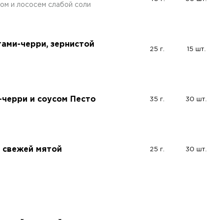
ом и лососем слабой соли
тами-черри, зернистой
25 г.
15 шт.
-черри и соусом Песто
35 г.
30 шт.
и свежей мятой
25 г.
30 шт.