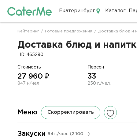
Екатеринбург
Каталог
Па
Кейтеринг в Екатеринбурге
Кейтеринг
/
Готовые предложения
/
Доставка блюд и 
Строка
навигации
Доставка блюд и напитко
ID: 465290
Стоимость
Персон
27 960 ₽
33
847 ₽/чел
250 г./чел.
Меню
Скорректировать
Закуски
64г./чел.
(2 100 г.)