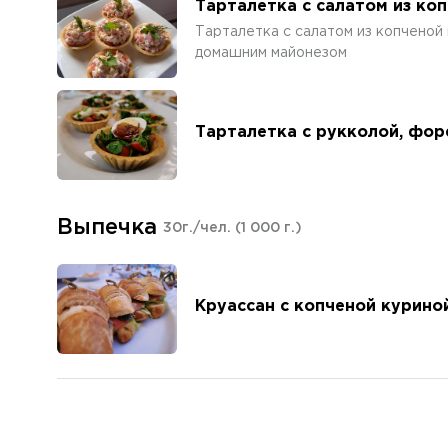
Тарталетка с салатом из ко
Тарталетка с салатом из копченой 
домашним майонезом
Тарталетка с рукколой, фор
Выпечка
30г./чел.
(1 000 г.)
Круассан с копченой курино