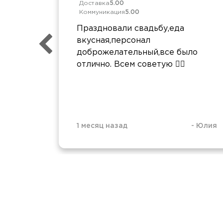
Доставка
5.00
Коммуникация
5.00
Праздновали свадьбу,еда
вкусная,персонал
доброжелательный,все было
отлично. Всем советую 👍🏻
1 месяц назад
-
Юлия