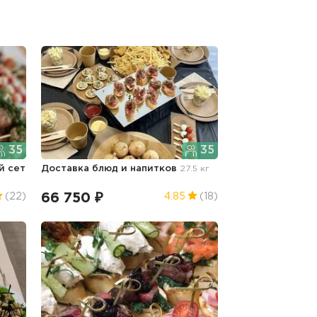
35
35
й сет
Доставка блюд и напитков
27.5 кг
66 750 ₽
(22)
4.85
(18)