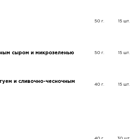
50 г.
15 шт.
чным сыром и микрозеленью
50 г.
15 шт.
туем и сливочно-чесночным
40 г.
15 шт.
40 г.
30 шт.