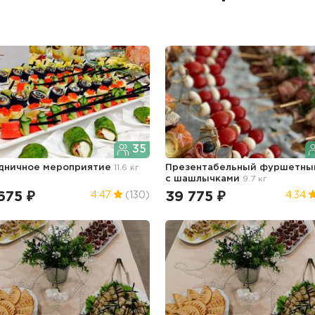
35
дничное мероприятие
11.6 кг
Презентабельный фуршетны
с шашлычками
9.7 кг
675 ₽
39 775 ₽
4.47
(130)
4.34