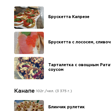
Брускетта Капрезе
Брускетта с лососем, сливо
Тарталетка с овощным Рата
соусом
Канапе
102г./чел.
(3 375 г.)
Блинчик рулетик