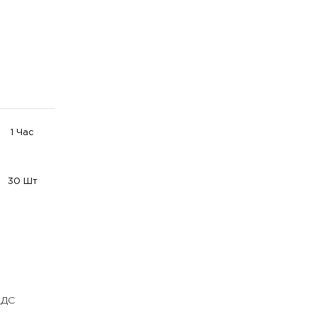
1 Час
30 Шт
НДС