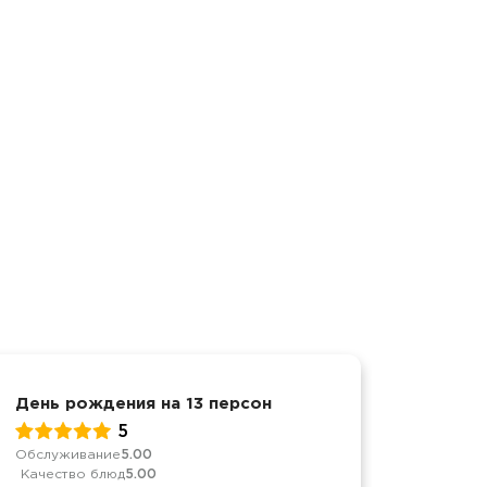
День рождения на 13 персон
Вечери
5
Обслуживание
5.00
Качеств
Качество блюд
5.00
Достав