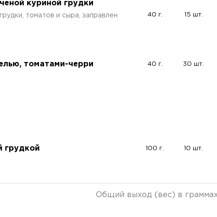
пченой куриной грудки
40 г.
15 шт.
грудки, томатов и сыра, заправлен
елью, томатами-черри
40 г.
30 шт.
й грудкой
100 г.
10 шт.
Общий выход (вес) в грамма