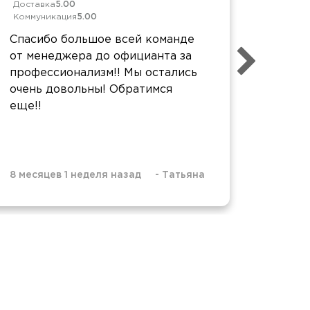
Доставка
5.00
Коммун
Коммуникация
5.00
Прекр
Спасибо большое всей команде
блюд. 
от менеджера до официанта за
своевр
профессионализм!! Мы остались
главно
очень довольны! Обратимся
еще!!
8 месяцев 1 неделя назад
-
Татьяна
1 год 4