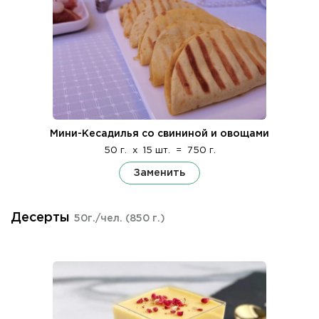
Мини-Кесадилья со свининой и овощами
50 г.
x
15 шт.
=
750 г.
Заменить
Десерты
50г./чел.
(850 г.)