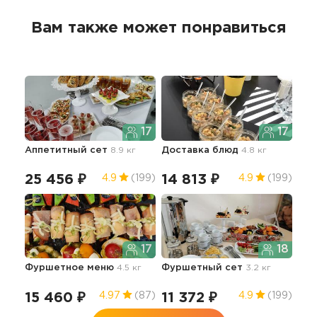
Вам также может понравиться
17
17
Аппетитный сет
8.9 кг
Доставка блюд
4.8 кг
25 456 ₽
14 813 ₽
4.9
(199)
4.9
(199)
17
18
Фуршетное меню
4.5 кг
Фуршетный сет
3.2 кг
15 460 ₽
11 372 ₽
4.97
(87)
4.9
(199)