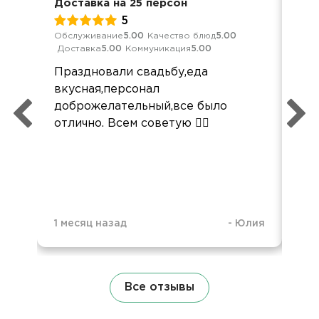
Доставка на 25 персон
Нов
5
Обслуживание
5.00
Качество блюд
5.00
Кач
Доставка
5.00
Коммуникация
5.00
Ком
Праздновали свадьбу,еда
Все
вкусная,персонал
ко
доброжелательный,все было
удо
отлично. Всем советую 👍🏻
1 месяц назад
-
Юлия
7 м
Все отзывы