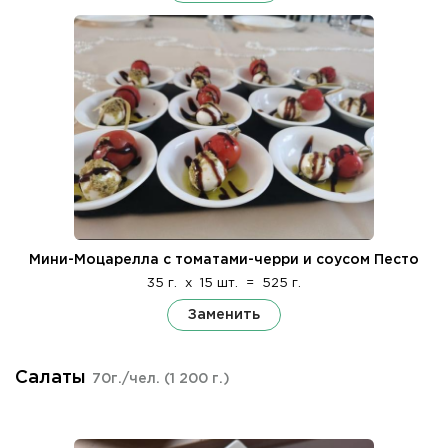
Мини-Моцарелла с томатами-черри и соусом Песто
35 г.
x
15 шт.
=
525 г.
Заменить
Салаты
70г./чел.
(1 200 г.)