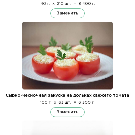
40 г.
x
210 шт.
=
8 400 г.
Заменить
Сырно-чесночная закуска на дольках свежего томата
100 г.
x
63 шт.
=
6 300 г.
Заменить