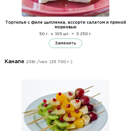
Тортилья с филе цыпленка, ассорти салатом и пряной
морковью
50 г.
x
105 шт.
=
5 250 г.
Заменить
Канапе
238г./чел.
(35 700 г.)