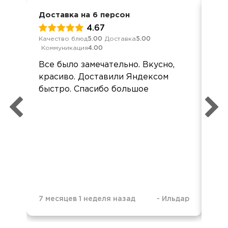
Доставка на 6 персон
Кор
4.67
Качество блюд
5.00
Доставка
5.00
Кач
Коммуникация
4.00
Ком
Все было замечательно. Вкусно,
Спа
красиво. Доставили Яндексом
ши
быстро. Спасибо большое
оче
7 месяцев 1 неделя назад
-
Ильдар
1 г