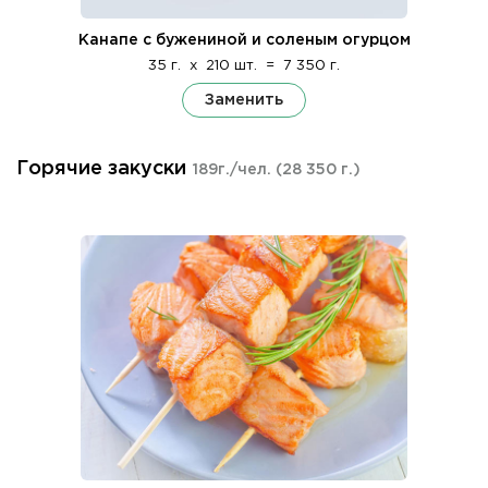
Канапе с бужениной и соленым огурцом
35 г.
x
210 шт.
=
7 350 г.
Заменить
Горячие закуски
189г./чел.
(28 350 г.)