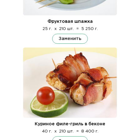
Фруктовая шпажка
25 г.
x
210 шт.
=
5 250 г.
Заменить
Куриное филе-гриль в беконе
40 г.
x
210 шт.
=
8 400 г.