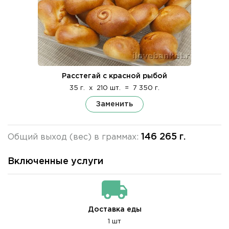
Расстегай с красной рыбой
35 г.
x
210 шт.
=
7 350 г.
Заменить
146 265 г.
Общий выход (вес) в граммах:
Включенные услуги
Доставка еды
1 шт