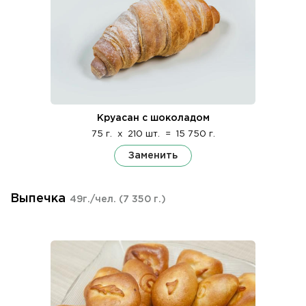
Круасан с шоколадом
75 г.
x
210 шт.
=
15 750 г.
Заменить
Выпечка
49г./чел.
(7 350 г.)