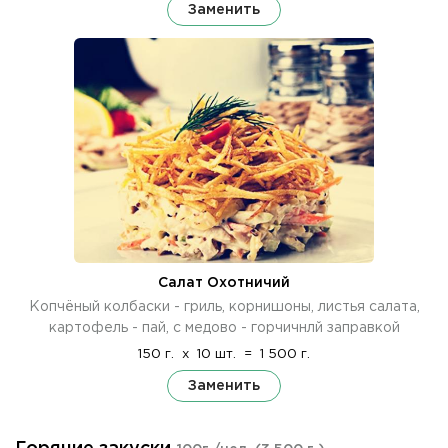
Заменить
Салат Охотничий
Копчёный колбаски - гриль, корнишоны, листья салата,
картофель - пай, с медово - горчичнлй заправкой
150 г.
x
10 шт.
=
1 500 г.
Заменить