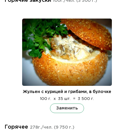
Горячие закуски
100г./чел.
(3 500 г.)
Жульен с курицей и грибами, в булочке
100 г.
x
35 шт.
=
3 500 г.
Заменить
Горячее
278г./чел.
(9 750 г.)