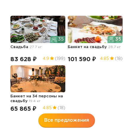
35
35
Свадьба
27.7 кг
Банкет
на свадьбу
28.7 кг
83 628 ₽
101 590 ₽
4.9
(199)
4.85
(18)
Банкет на 34 персоны
на
свадьбу
19.4 кг
65 865 ₽
4.85
(18)
Все предложения