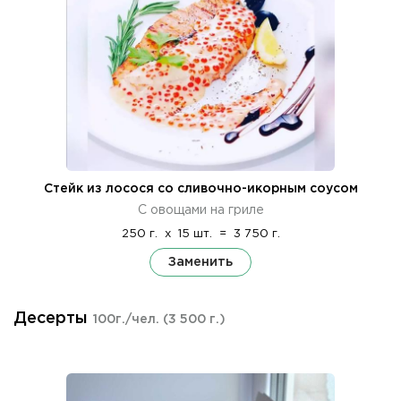
Стейк из лосося со сливочно-икорным соусом
С овощами на гриле
250 г.
x
15 шт.
=
3 750 г.
Заменить
Десерты
100г./чел.
(3 500 г.)