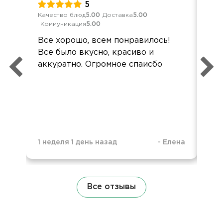
5
Качество блюд
5.00
Доставка
5.00
Кач
Коммуникация
5.00
Ком
Все хорошо, всем понравилось!
Мя
Все было вкусно, красиво и
сыр
аккуратно. Огромное спаисбо
аб
кол
ко
пож
1 неделя 1 день назад
-
Елена
4 н
Все отзывы