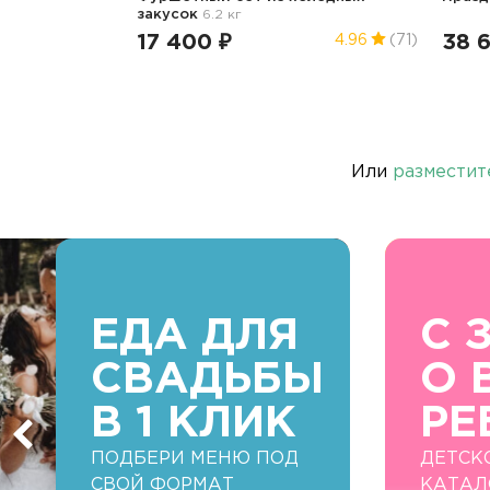
закусок
6.2 кг
17 400 ₽
38 6
4.96
(71)
Или
разместит
ЕДА ДЛЯ
С 
СВАДЬБЫ
О 
В 1 КЛИК
РЕ
ПОДБЕРИ МЕНЮ ПОД
ДЕТСК
СВОЙ ФОРМАТ
КАТАЛ