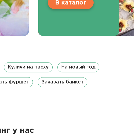
В каталог
Куличи на пасху
На новый год
ать фуршет
Заказать банкет
нг у нас