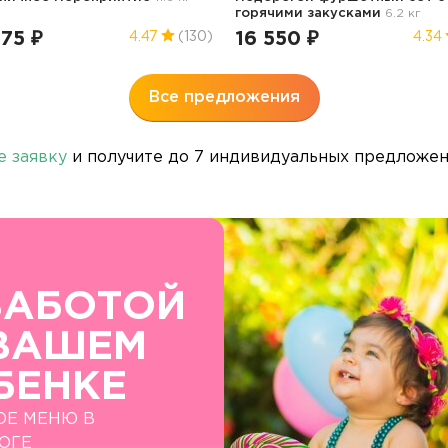
горячими закусками
6.2 кг
75 ₽
16 550 ₽
4.47
(130)
4.34
Все предложения
е заявку
и получите до 7 индивидуальных предложени
ЗАБОТОЙ
ВАШЕМ
БЕНКЕ
ОЕ МЕНЮ В
ОГЕ