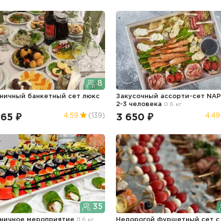
8
ничный банкетный сет люкс
Закусочный ассорти-сет NAP
2-3 человека
0.6 кг
465 ₽
3 650 ₽
4.59
(139)
4.49
35
ничное мероприятие
11.6 кг
Недорогой фуршетный сет с