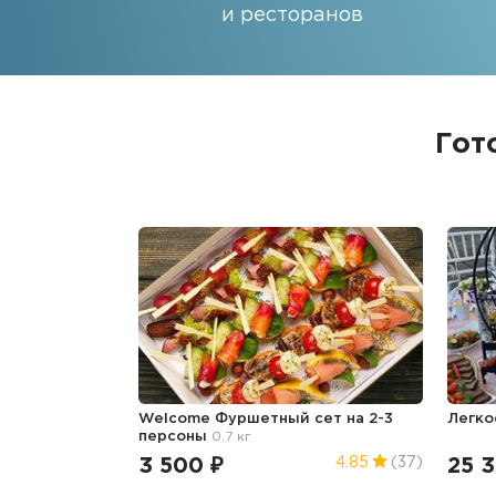
и ресторанов
Гот
Welcome Фуршетный сет на 2-3
Легко
персоны
0.7 кг
3 500 ₽
25 
4.85
(37)