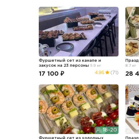
Фуршетный сет из канапе и
Празд
закусок на 23 персоны
5.9 кг
8.7 кг
17 100 ₽
28 
4.96
(71)
18-20
Фуршетный сет из холодных
Празд