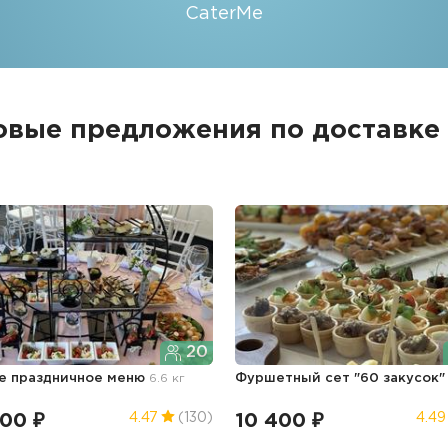
CaterMe
овые предложения по доставке
20
е праздничное меню
6.6 кг
Фуршетный сет "60 закусок
300 ₽
10 400 ₽
4.47
(130)
4.49