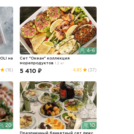
4-6
OLI на
Сет "Океан" коллекция
морепродуктов
1.2 кг
5 410 ₽
(16)
4.85
(37)
20
10
Праздничный банкетный сет люкс