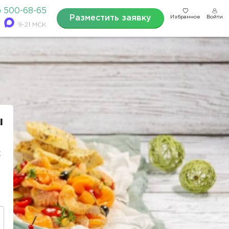
) 500-68-65
Разместить заявку
Избранное
Войти
9-21 МСК
ы
х