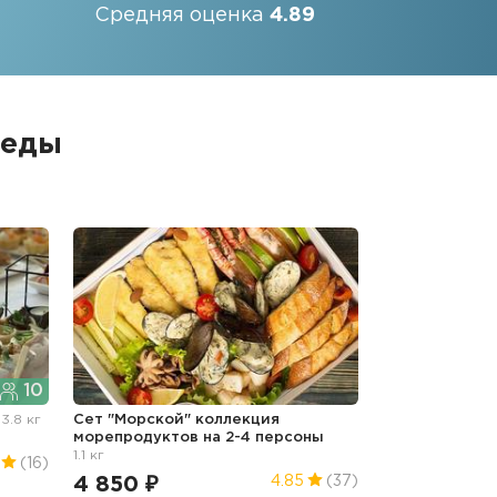
Средняя оценка
4.89
 еды
10
"
3.8 кг
Сет "Морской" коллекция
морепродуктов на 2-4 персоны
1.1 кг
(16)
4 850 ₽
4.85
(37)