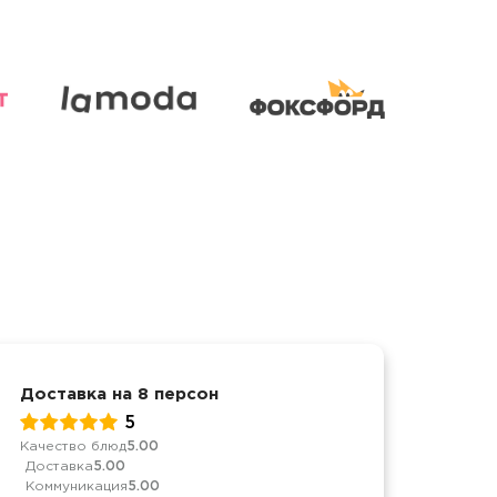
Доставка на 8 персон
Детс
5
Качество блюд
5.00
Качес
Доставка
5.00
Дост
Коммуникация
5.00
Комм