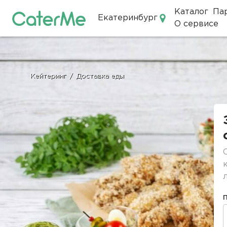
Каталог
Па
Екатеринбург
О сервисе
Кейтеринг в Екатеринбурге
Кейтеринг
/
Доставка еды
Строка
навигации