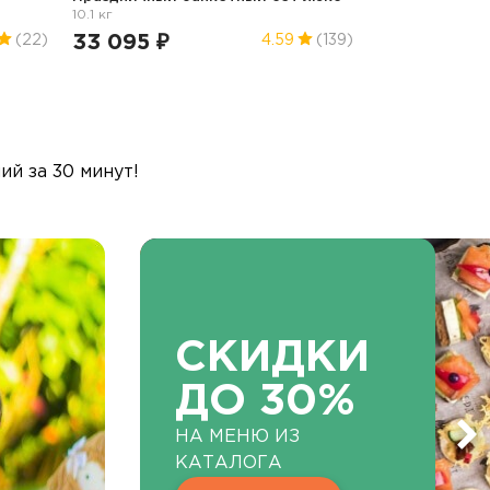
10.1 кг
33 095 ₽
(22)
4.59
(139)
й за 30 минут!
СКИДКИ
ДО 30%
НА МЕНЮ ИЗ
КАТАЛОГА