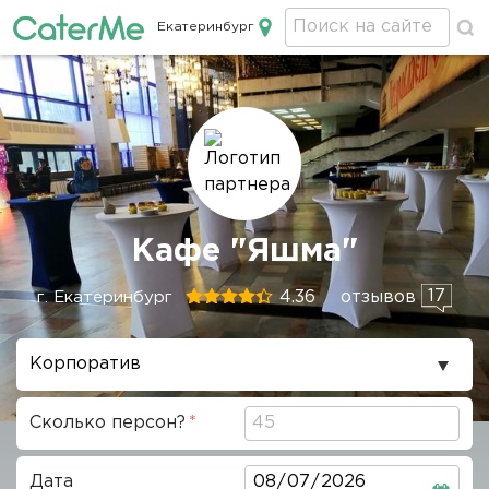
Екатеринбург
Кейтеринг в Екатеринбурге
Строка
Кафе "Яшма"
навигации
17
4.36
отзывов
г. Екатеринбург
Повод
проведения
Сколько персон?
Дата
Дата