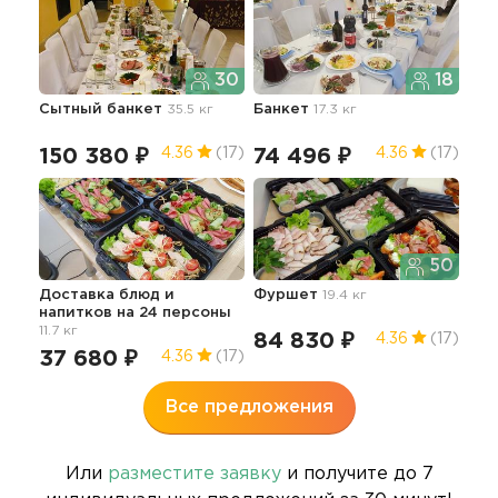
30
18
Сытный банкет
35.5 кг
Банкет
17.3 кг
Фу
1 
150 380 ₽
74 496 ₽
4.36
(17)
4.36
(17)
4.3
50
Доставка блюд и
Фуршет
19.4 кг
напитков на 24 персоны
Дос
11.7 кг
нап
84 830 ₽
4.36
(17)
37 680 ₽
4.36
(17)
14
Все предложения
Или
разместите заявку
и получите до 7