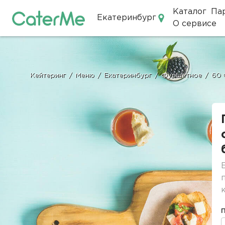
Каталог
Па
Екатеринбург
О сервисе
Кейтеринг в Екатеринбурге
Кейтеринг
/
Меню
/
Екатеринбург
/
Фуршетное
/
60 
Строка
навигации