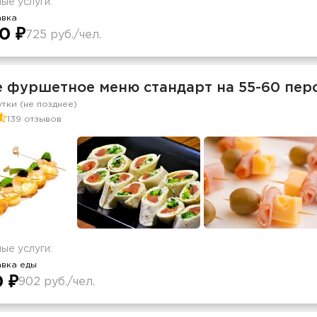
ые услуги:
авка
0 ₽
725 руб./чел.
е фуршетное меню стандарт на 55-60 пер
утки (не позднее)
139 отзывов
ые услуги:
авка еды
0 ₽
902 руб./чел.