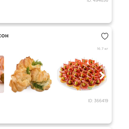
ID: 494636
сон
16.7 кг
ID: 366419