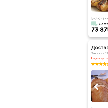
Включенн
Дост
73 87
Доста
Заказ за 1
Недоступно