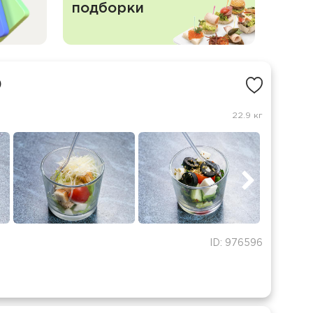
подборки
)
22.9 кг
ID: 976596