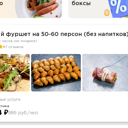
ю
боксы
й фуршет на 50-60 персон (без напитков
0 часов (не позднее)
87 отзывов
ые услуги:
стика
4 ₽
986 руб./чел.