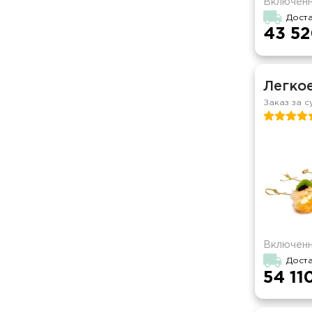
Включенн
Дост
43 52
Легко
Заказ за с
Включенн
Дост
54 11