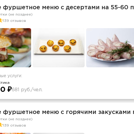
е фуршетное меню с десертами на 55-60 
утки (не позднее)
139 отзывов
ые услуги:
стика
0 ₽
681 руб./чел.
е фуршетное меню с горячими закусками 
утки (не позднее)
139 отзывов