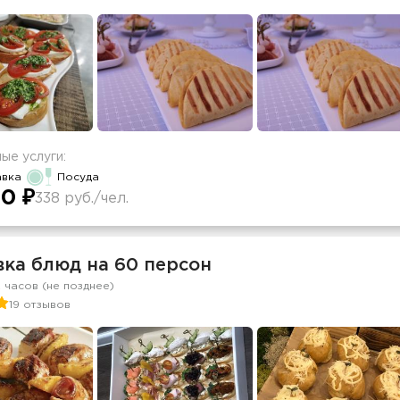
ые услуги:
авка
Посуда
0 ₽
338 руб./чел.
вка блюд на 60 персон
2 часов (не позднее)
19 отзывов