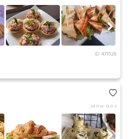
ID: 471526
24.0 кг
12.0 л