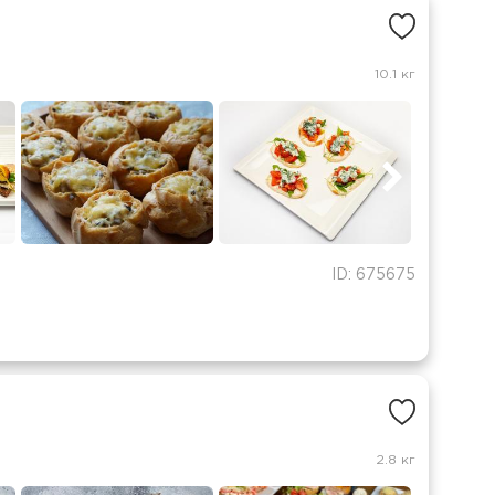
10.1 кг
ID: 675675
2.8 кг