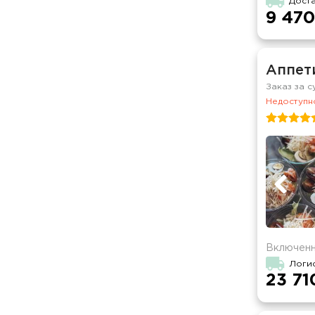
Дост
9 470
Аппет
Заказ за с
Недоступно
Включенн
Логи
23 71