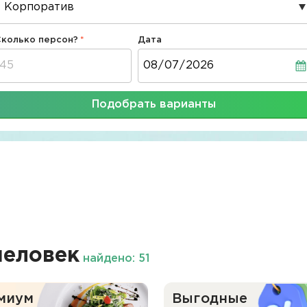
Сколько персон?
Дата
Дата
Подобрать варианты
человек
найдено: 51
миум
Выгодные