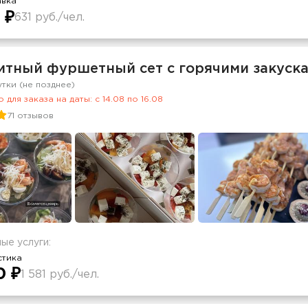
авка
 ₽
631 руб./чел.
итный фуршетный сет с горячими закускам
утки (не позднее)
 для заказа на даты: c 14.08 по 16.08
71 отзывов
ые услуги:
стика
0 ₽
1 581 руб./чел.