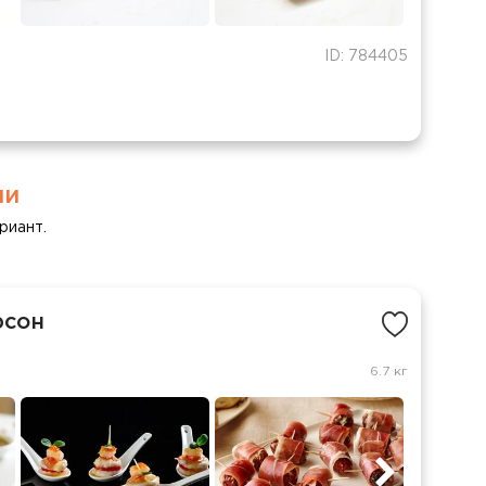
ID: 784405
ми
риант.
рсон
6.7 кг