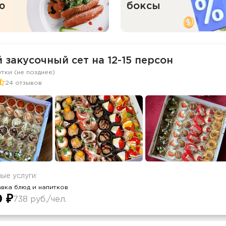
ю
боксы
 закусочный сет на 12-15 персон
утки (не позднее)
24 отзывов
ые услуги:
вка блюд и напитков
0 ₽
738 руб./чел.