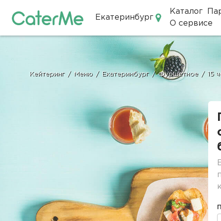
Каталог
Па
Екатеринбург
О сервисе
Кейтеринг в Екатеринбурге
Кейтеринг
/
Меню
/
Екатеринбург
/
Фуршетное
/
15 
Строка
навигации