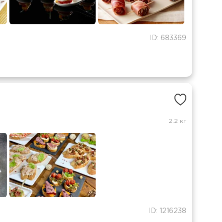
ID: 683369
2.2 кг
ID: 1216238