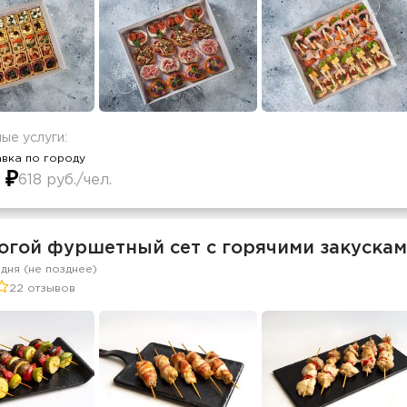
ые услуги:
вка по городу
 ₽
618 руб./чел.
огой фуршетный сет с горячими закусками
 дня (не позднее)
22 отзывов