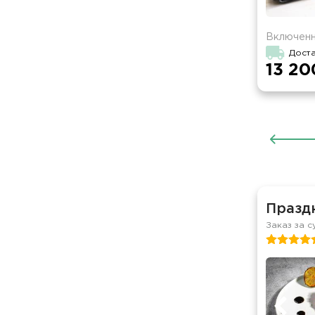
Включенн
Доста
13 20
Празд
Заказ за с