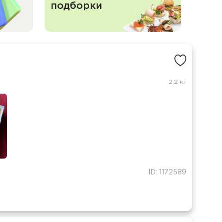
подборки
2.2 кг
ID: 1172589