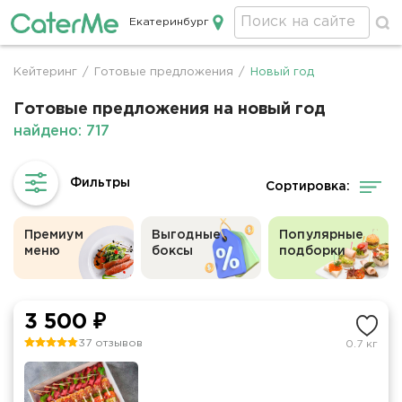
Екатеринбург
Кейтеринг в Екатеринбурге
Кейтеринг
/
Готовые предложения
/
Новый год
Строка
навигации
Готовые предложения на новый год
найдено: 717
Сортировка:
Премиум
Выгодные
Популярные
меню
боксы
подборки
3 500 ₽
37 отзывов
0.7 кг